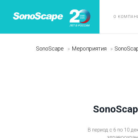
О КОМПАН
SonoScape
»
Мероприятия
»
SonoScap
SonoScape
В период с 6 по 10 д
здравоохране