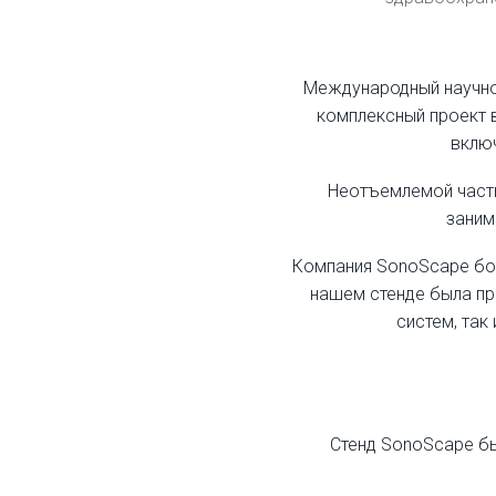
Международный научно
комплексный проект 
включ
Неотъемлемой часть
заним
Компания SonoScape боле
нашем стенде была пр
систем, так
Стенд SonoScape бы