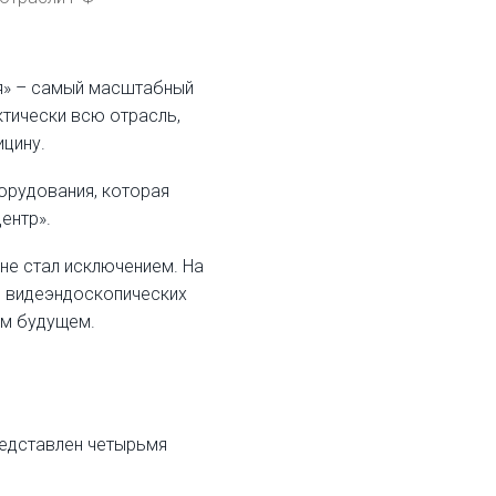
я» – самый масштабный
тически всю отрасль,
ицину.
орудования, которая
ентр».
не стал исключением. На
и видеэндоскопических
шем будущем.
редставлен четырьмя