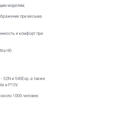
ящим моделям;
ображение при весьма
еннность и комфорт при
tra HD.
 S2N и S40Exp, а также
te и P15V.
 около 1000 человек.