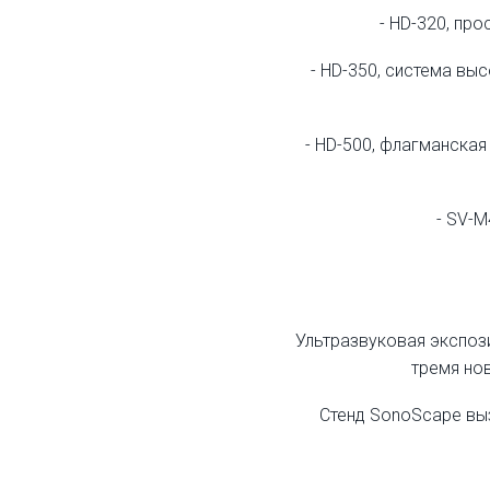
- HD-320, пр
- HD-350, система в
- HD-500, флагманская
- SV-M
Ультразвуковая экспоз
тремя нов
Стенд SonoScape выз