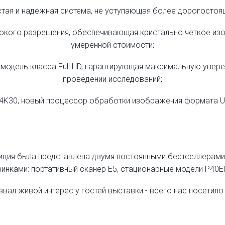
остая и надежная система, не уступающая более дорогосто
ысокого разрешения, обеспечивающая кристально четкое из
умеренной стоимости;
 модель класса Full HD, гарантирующая максимальную увер
проведении исследований;
4K30, новый процессор обработки изображения формата Ul
иция была представлена двумя постоянными бестселлерами -
инками: портативный сканер E5, стационарные модели P40Eli
вал живой интерес у гостей выставки - всего нас посетило