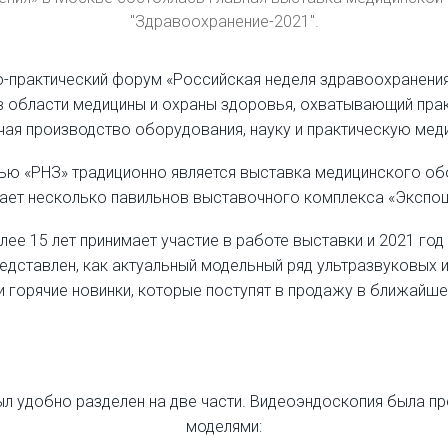
''Здравоохранение-2021''.
-практический форум «Российская неделя здравоохранени
в области медицины и охраны здоровья, охватывающий прак
ая производство оборудования, науку и практическую мед
ю «РНЗ» традиционно является выставка медицинского об
ает несколько павильнов выставочного комплекса «Экспоц
е 15 лет принимает участие в работе выставки и 2021 год 
едставлен, как актуальный модельный ряд ультразвуковых 
 и горячие новинки, которые поступят в продажу в ближай
л удобно разделен на две части. Видеоэндоскопия была п
моделями: