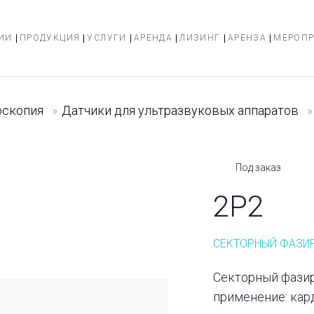
ИИ
ПРОДУКЦИЯ
УСЛУГИ
АРЕНДА
ЛИЗИНГ
АРЕНЗА
МЕРОП
оскопия
»
Датчики для ультразвуковых аппаратов
»
Под заказ
2P2
СЕКТОРНЫЙ ФАЗИ
Секторный фазир
применение: кар