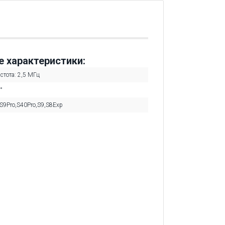
е характеристики:
стота: 2,5 МГц
°
S9Pro
,
S40Pro
,
S9
,
S8Exp