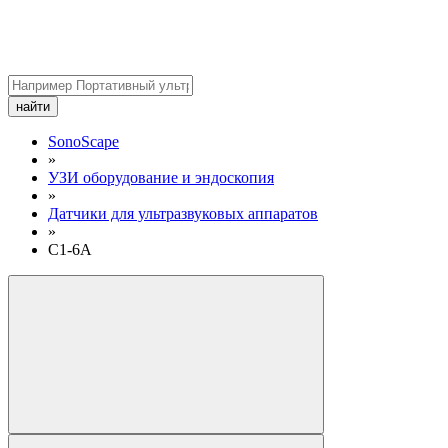
найти
SonoScape
»
УЗИ оборудование и эндоскопия
»
Датчики для ультразвуковых аппаратов
»
C1-6A