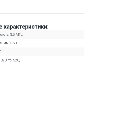
е характеристики:
стота: 3,5 МГц
а, мм: R60
°
:
S20Pro
,
S20
,