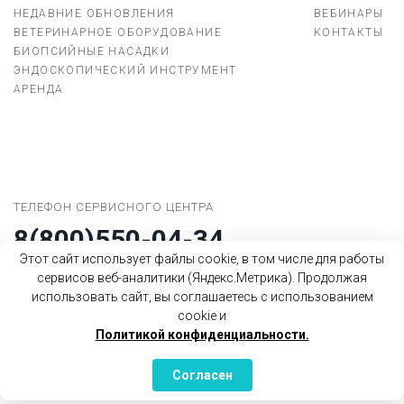
НЕДАВНИЕ ОБНОВЛЕНИЯ
ВЕБИНАРЫ
ВЕТЕРИНАРНОЕ ОБОРУДОВАНИЕ
КОНТАКТЫ
БИОПСИЙНЫЕ НАСАДКИ
ЭНДОСКОПИЧЕСКИЙ ИНСТРУМЕНТ
АРЕНДА
ТЕЛЕФОН СЕРВИСНОГО ЦЕНТРА
8(800)550-04-34
Этот сайт использует файлы cookie, в том числе для работы
сервисов веб-аналитики (Яндекс.Метрика). Продолжая
использовать сайт, вы соглашаетесь с использованием
COPYRIGHT © 2004 - 2026 ООО "SONOSCAPE"
cookie и
Политикой конфиденциальности.
ПОЛИТИКА КОНФИДЕНЦИАЛЬНОСТИ
РЕЗУЛЬТАТЫ СОУТ
Согласен