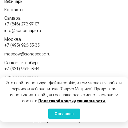
Вебинары
Контакты
Самара
+7 (846) 273-97-07
info@sonoscape.ru
Москва
+7 (495) 926-55-35
moscow@sonoscape.ru
Санкт-Петербург
+7 (921) 954-58-44
dv@sonoscape.ru
Этот сайт использует файлы cookie, в том числе для работы
+7 (911) 020-96-91
сервисов веб-аналитики (Яндекс.Метрика). Продолжая
использовать сайт, вы соглашаетесь с использованием
at@sonoscape.ru
cookie и
Политикой конфиденциальности.
Телефон сервисного центра
8(800)550-04-34
Согласен
Copyright © 2004 - 2026 ООО "sonoscape"
Политика конфиденциальности
Результаты СОУТ