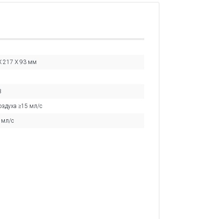
X 217 X 93 мм
В
оздуха ≥15 мл/с
 мл/с