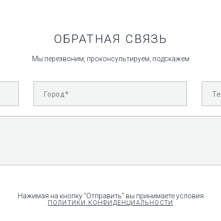
7P-A, 2-9МГц, 
ветеринарии
Дополнител
ОБРАТНАЯ СВЯЗЬ
10I2, 4-16 МГ
ультразвуково
Мы перезвоним, проконсультируем, подскажем
VC6-2, 2-7 МГц
ультразвуково
4P-A, 1-6 МГц,
секторный фаз
С1-5, 1-8 МГц 
монокристальн
8P-1, 4-12MHz,
секторный фаз
5 кг)
L741V, 4-16 МГ
внутриполостн
LAP7, 3-15 МГ
L762V, 5-10 МГ
Нажимая на кнопку "Отправить" вы принимаете условия
внутриполостн
ПОЛИТИКИ КОНФИДЕНЦИАЛЬНОСТИ