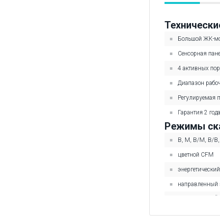
Технически
Большой ЖК-мо
Сенсорная пане
4 активных пор
Диапазон рабоч
Регулируемая п
Гарантия 2 года
Режимы ска
В, М, В/М, В/В
цветной CFM
энергетический
направленный 
направленный 
разрешением S
режим оценки м