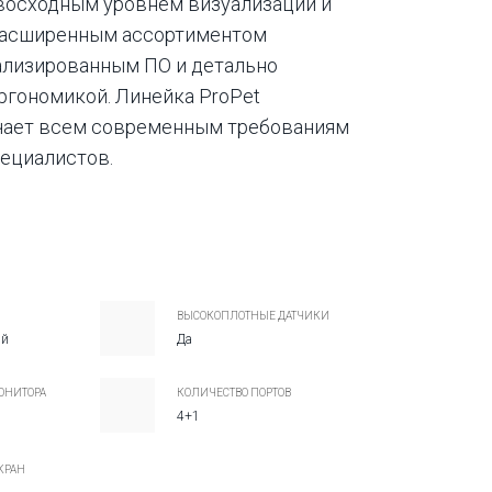
восходным уровнем визуализации и
расширенным ассортиментом
ализированным ПО и детально
ргономикой. Линейка ProPet
чает всем современным требованиям
ециалистов.
ВЫСОКОПЛОТНЫЕ ДАТЧИКИ
ый
Да
ОНИТОРА
КОЛИЧЕСТВО ПОРТОВ
4+1
КРАН