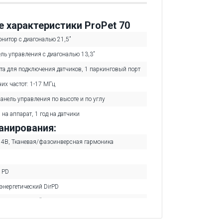
е характеристики ProPet 70
нитор с диагональю 21,5”
ль управления с диагональю 13,3”
та для подключения датчиков, 1 паркинговый порт
их частот: 1-17 МГц
анель управления по высоте и по углу
 на аппарат, 1 год на датчики
нирования:
, 4В, Тканевая/фазоинверсная гармоника
 PD
энергетический DirPD
энергетический с высоким пространственным
R-Flow
икроциркуляции в сосудах Micro F