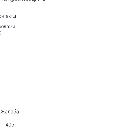
онтакты
родажи
0
Жалоба
1 405