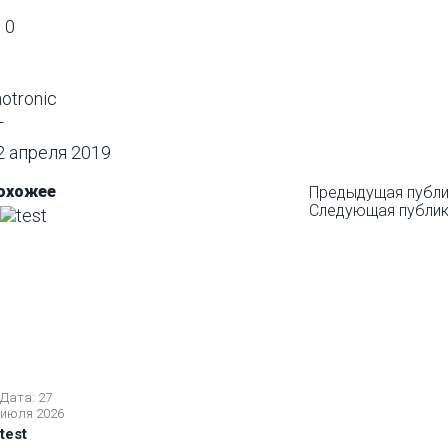
0
notronic
т
2 апреля 2019
охожее
Предыдущая публи
Следующая публи
Дата: 27
июля 2026
test