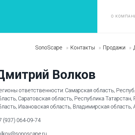
О КОМПАН
SonoScape
»
Контакты
»
Продажи
»
Дмитрий Волков
егионы ответственности: Самарская область, Респуб
бласть, Саратовская область, Республика Татарстан,
бласть, Ивановская область, Владимирская область, 
7 (937) 064-09-74
olkov@sonoscape.ru